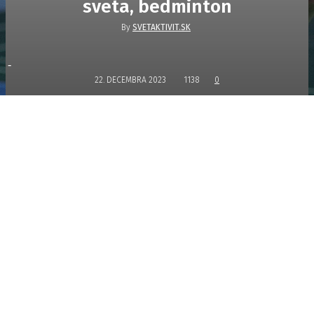
sveta, bedminton
By
SVETAKTIVIT.SK
-
22. DECEMBRA 2023
1138
0