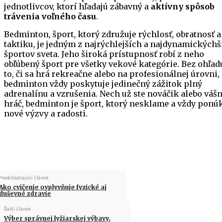
jednotlivcov, ktorí hľadajú zábavný a
aktívny spôsob
trávenia voľného času
.
Bedminton, šport, ktorý združuje rýchlosť, obratnosť a
taktiku, je jedným z najrýchlejších a najdynamickýchš
športov sveta. Jeho široká prístupnosť robí z neho
obľúbený šport pre všetky vekové kategórie. Bez ohľad
to, či sa hrá rekreačne alebo na profesionálnej úrovni,
bedminton vždy poskytuje jedinečný zážitok plný
adrenalínu a vzrušenia. Nech už ste nováčik alebo váš
hráč, bedminton je šport, ktorý nesklame a vždy ponú
nové výzvy a radosti.
Predchádzajúci článok
Ako cvičenie ovplyvňuje fyzické aj
duševné zdravie
Ďalší článok
Výber správnej lyžiarskej výbavy.