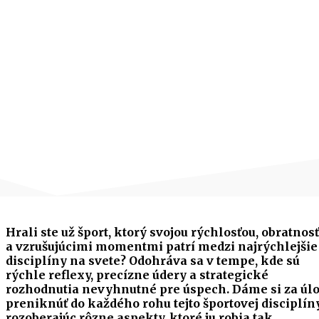
Hrali ste už šport, ktorý svojou rýchlosťou, obratnos
a vzrušujúcimi momentmi patrí medzi najrýchlejšie
disciplíny na svete? Odohráva sa v tempe, kde sú
rýchle reflexy, precízne údery a strategické
rozhodnutia nevyhnutné pre úspech. Dáme si za úl
preniknúť do každého rohu tejto športovej disciplíny
rozoberajúc rôzne aspekty, ktoré ju robia tak