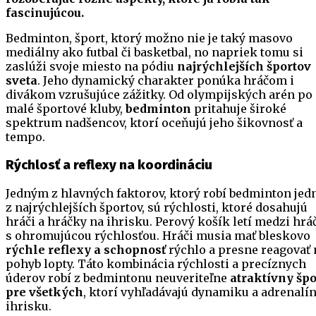
fascinujúcou.
Bedminton, šport, ktorý možno nie je taký masovo
mediálny ako futbal či basketbal, no napriek tomu si
zaslúži svoje miesto na pódiu
najrýchlejších športov
sveta
. Jeho dynamický charakter ponúka hráčom i
divákom vzrušujúce zážitky. Od olympijských arén po
malé športové kluby,
bedminton
pritahuje široké
spektrum nadšencov, ktorí oceňujú jeho šikovnosť a
tempo.
Rýchlosť a reflexy na koordináciu
Jedným z hlavných faktorov, ktorý robí bedminton je
z najrýchlejších športov, sú rýchlosti, ktoré dosahujú
hráči a hráčky na ihrisku. Perový košík letí medzi hr
s ohromujúcou rýchlosťou. Hráči musia mať bleskovo
rýchle reflexy a schopnosť
rýchlo a presne reagovať 
pohyb lopty. Táto kombinácia rýchlosti a precíznych
úderov robí z bedmintonu neuveriteľne
atraktívny špo
pre všetkých
, ktorí vyhľadávajú dynamiku a adrenalí
ihrisku.