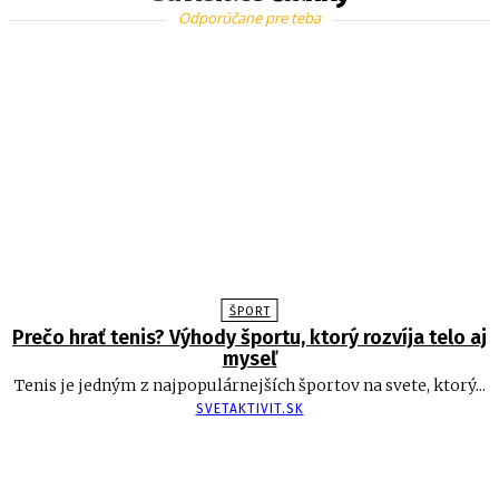
Odporúčane pre teba
ŠPORT
Prečo hrať tenis? Výhody športu, ktorý rozvíja telo aj
myseľ
Tenis je jedným z najpopulárnejších športov na svete, ktorý...
SVETAKTIVIT.SK