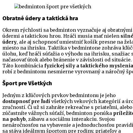
Obratné údery a taktická hra
Okrem rýchlosti sa bedminton vyznačuje aj obratnými
údermi a taktickou hrou. Hráči musia mať nielen
siln
údery
, ale aj schopnosť umiestniť košík presne na žel
miesto na ihrisku. Taktika v bedmintone zohráva kľú
úlohu, keď hráči súťažia o výhodu na ihrisku, snažiac 
načasovať útok alebo bránenie v závislosti od situácie.
Táto kombinácia
fyzickej sily a taktického mysleni
robí z bedmintonu nesmierne vyrovnaný a náročný špo
Šport pre Všetkých
Jedným z kľúčových prvkov bedmintonu je jeho
dostupnosť pre ľudí
všetkých vekových kategórií a úr
zručností. Či už si zahráte rekreačne s priateľmi, alebo
zúčastníte vážnych súťaží, bedminton ponúka
príležit
na pohyb
, zábavu a sociálnu interakciu. Svojou
nenáročnosťou na vybavenie a jednoduchosťou pravidi
sa stáva ideálnym športom pre rodiny, priateľov a