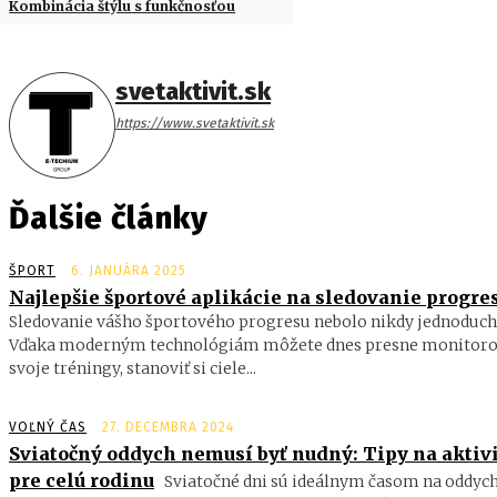
Kombinácia štýlu s funkčnosťou
svetaktivit.sk
https://www.svetaktivit.sk
Ďalšie články
ŠPORT
6. JANUÁRA 2025
Najlepšie športové aplikácie na sledovanie progre
Sledovanie vášho športového progresu nebolo nikdy jednoduch
Vďaka moderným technológiám môžete dnes presne monitoro
svoje tréningy, stanoviť si ciele...
VOĽNÝ ČAS
27. DECEMBRA 2024
Sviatočný oddych nemusí byť nudný: Tipy na aktiv
pre celú rodinu
Sviatočné dni sú ideálnym časom na oddych