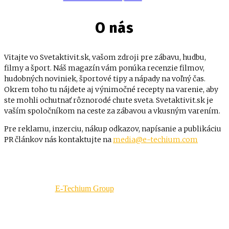
O nás
Vitajte vo Svetaktivit.sk, vašom zdroji pre zábavu, hudbu,
filmy a šport. Náš magazín vám ponúka recenzie filmov,
hudobných noviniek, športové tipy a nápady na voľný čas.
Okrem toho tu nájdete aj výnimočné recepty na varenie, aby
ste mohli ochutnať rôznorodé chute sveta. Svetaktivit.sk je
vaším spoločníkom na ceste za zábavou a vkusným varením.
Pre reklamu, inzerciu, nákup odkazov, napísanie a publikáciu
PR článkov nás kontaktujte na
media@e-techium.com
Copyright
E-Techium Group
©
2023-2026
- Všetky práva
vyhradené